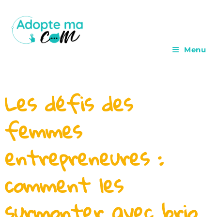
Menu
Les défis des
femmes
entrepreneures :
comment les
surmonter avec brio