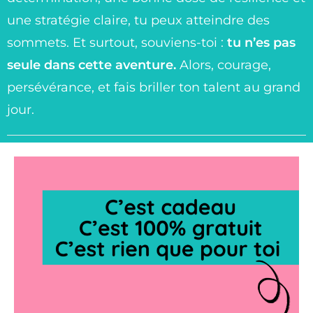
une stratégie claire, tu peux atteindre des
sommets. Et surtout, souviens-toi :
tu n’es pas
seule dans cette aventure.
Alors, courage,
persévérance, et fais briller ton talent au grand
jour.