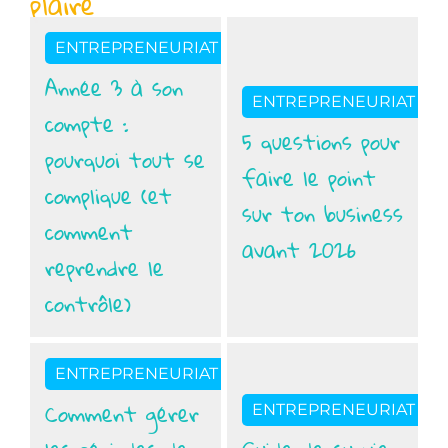
plaire
ENTREPRENEURIAT
Année 3 à son
ENTREPRENEURIAT
compte :
5 questions pour
pourquoi tout se
faire le point
complique (et
sur ton business
comment
avant 2026
reprendre le
contrôle)
ENTREPRENEURIAT
Comment gérer
ENTREPRENEURIAT