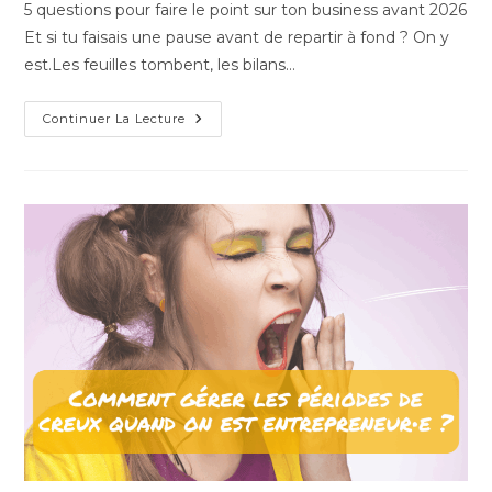
5 questions pour faire le point sur ton business avant 2026
Et si tu faisais une pause avant de repartir à fond ? On y
est.Les feuilles tombent, les bilans…
5
Continuer La Lecture
Questions
Pour
Faire
Le
Point
Sur
Ton
Business
Avant
2026