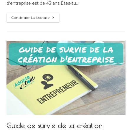
d’entreprise est de 43 ans Êtes-tu…
Les
Continuer La Lecture
Défis
Des
Femmes
Entrepreneures
:
Comment
Les
Surmonter
Avec
Brio
Guide de survie de la création