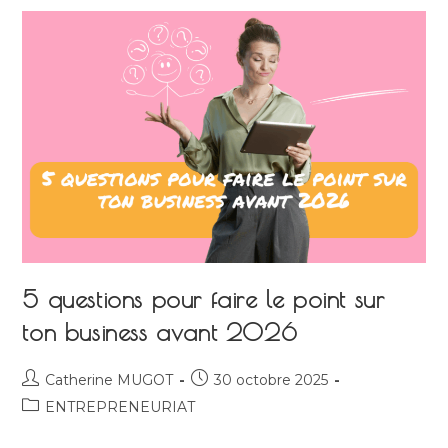
:
Pourquoi
Tout
Se
Complique
(et
Comment
Reprendre
Le
Contrôle)
5 questions pour faire le point sur
ton business avant 2026
Auteur/autrice
Publication
Catherine MUGOT
30 octobre 2025
de
publiée :
Post
ENTREPRENEURIAT
la
category:
publication :