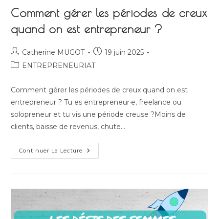
Comment gérer les périodes de creux
quand on est entrepreneur ?
Auteur/autrice
Publication
Catherine MUGOT
19 juin 2025
de
publiée :
Post
ENTREPRENEURIAT
la
category:
publication :
Comment gérer les périodes de creux quand on est
entrepreneur ? Tu es entrepreneur·e, freelance ou
solopreneur et tu vis une période creuse ?Moins de
clients, baisse de revenus, chute…
Comment
Continuer La Lecture
Gérer
Les
Périodes
De
Creux
Quand
On
Est
Entrepreneur