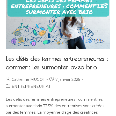
?
Les défis des femmes entrepreneures :
comment les surmonter avec brio
Auteur/autrice
Publication
Catherine MUGOT
7 janvier 2025
de
publiée :
Post
ENTREPRENEURIAT
la
category:
publication :
Les défis des femmes entrepreneures : comment les
surmonter avec brio 33,5% des entreprises sont créées
par des femmes. La moyenne d’âge des créatrices