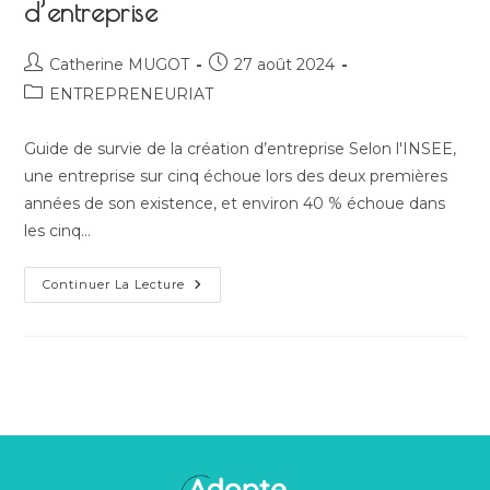
d’entreprise
Auteur/autrice
Publication
Catherine MUGOT
27 août 2024
de
publiée :
Post
ENTREPRENEURIAT
la
category:
publication :
Guide de survie de la création d’entreprise Selon l'INSEE,
une entreprise sur cinq échoue lors des deux premières
années de son existence, et environ 40 % échoue dans
les cinq…
Guide
Continuer La Lecture
De
Survie
De
La
Création
D’entreprise