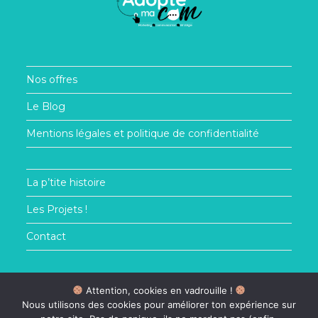
Nos offres
Le Blog
Mentions légales et politique de confidentialité
La p’tite histoire
Les Projets !
Contact
Suis nous sur les réseaux !
Attention, cookies en vadrouille !
Nous utilisons des cookies pour améliorer ton expérience sur
LINKEDIN