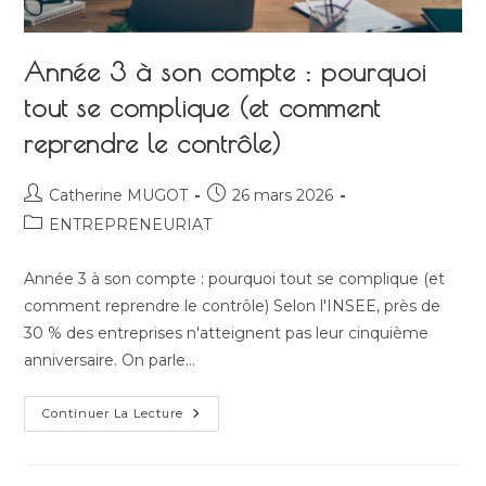
Année 3 à son compte : pourquoi
tout se complique (et comment
reprendre le contrôle)
Auteur/autrice
Publication
Catherine MUGOT
26 mars 2026
de
publiée :
Post
ENTREPRENEURIAT
la
category:
publication :
Année 3 à son compte : pourquoi tout se complique (et
comment reprendre le contrôle) Selon l'INSEE, près de
30 % des entreprises n'atteignent pas leur cinquième
anniversaire. On parle…
Année
Continuer La Lecture
3
À
Son
Compte